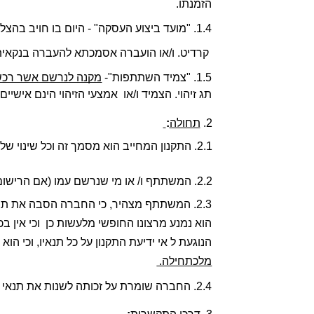
הזמנתו. 
1.4. "מועד ביצוע העסקה" - היום בו חויב בהצלחה כרטיס האשראי של הלקוח, לרבות  עסקאות
 קרדיט. ו/או הועברה אסמכתא להעברה בנקאית
1.5. "צמיד השתתפות"- 
מקנה לנרשם אשר רכש א
תג זיהוי. הצמיד ו/או  אמצעי הזיהוי הינם אישיי
2. 
תחולה
:
2.1. התקנון המחייב הוא מסמך זה וכל שינוי שלו כפי שיתפרסם באתר הכנס או יועבר למשתתפים.
2.2. המשתתף ו/ או מי שנרשם עמו (אם הרישום בוצע באמצעות נציג) מצהיר כי קרא תקנון זה  טרם הרישום, הבין את תוכנו והסכים להיות כפוף לתנאיו במלואם.  
הנוגעת ל אי ידיעת התקנון על כל תנאיו, וכי הוא 
מלכתחילה. 
2.4. החברה שומרת על זכותה לשנות את תנאי התקנון בכל עת, מכל סיבה ולפי שיקול דעתה הבלעדי. 