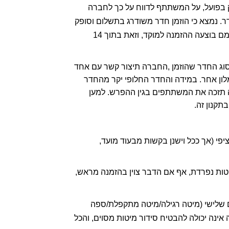
יתקבל חדר עם נוף לבריכה ו/או מרפסת  או כל שדרוג אחר. במידה וקיימת אי התאמה בין ההזמנה לבין החדר שסופק בפועל, על המשתתף לדווח על כך לחברה 
בדוא"ל ,לכל המאוחר עד 7 (שבעה) ימים מתום האירוע,  תוך ציון פרטים מזהים של המשתתף, שם המלון ומספר החדר. נמצא כי הוזמן חדר משודרג בתשלום וסופק 
בפועל חדר שאינו תואם את השדרוג –יינתן זיכוי בגין ההפרש  ששילמו המשתתפים, בכפוף למסירת פרטי האשראי עמם בוצעה ההזמנה למוקד, וזאת בתוך 14 
6.8.3 אי זמינות חדר שהוזמן– שיבוץ החדרים נעשה על-ידי המלונות, וכפוף ל שינויים ואילוצים.  במקרה של אי זמינות סוג החדר שהוזמן ,החברה תיצור קשר עם אחד 
מהמשתתפים  בחדר, על-פי בחירתה ו/או זמינות הנרשמים בחדר (להלן: "הנציג") ותציע חדר חלופי באותו מלון או במלון אחר. במידה והחדר החלופי יקר מהחדר 
שהוזמן, הפעולה תבוצע  ללא תוספת תשלום מצד חברי החדר. במידה והחדר אליו יעברו זול מהחדר שהוזמן, החברה תזכה את המשתתפים בגין ההפרש. למען 
קנון זה.  
סוגי המיטות ואמצעי הלינה יהיו בהתאם לזמינות הקיימת במלון ולחברה אין התחייבות לספק סוג או אמצעי אירוח ספציפי (אך ככל וישנן בקשות מבעוד מועד, 
6.9.1 חדר זוגי– חדר זוגי (לשני אנשים) כולל מיטה אחת או שתי מיטות. החברה אינה יכולה  להבטיח מיטה זוגית או מיטות נפרדת, אף אם הדבר צוין בהזמנה מראש, 
6.9.2 חדר לשלושה אנשים– חדר לשלישייה הינו חדר זוגי סטנדרטי (רגיל) אליו בתי המלון  מכניסים אמצעי לינה לאדם שלישי (מיטה רגילה/מיטה מתקפלת/ספה 
נפתחת/ספה רגילה/מזרן בלבד). לא יתאפשר שינוי ו/או ביטול בגין אי שביעות רצון  מהרכב/מבנה/שטח החדר. החברה אינה יכולה להבטיח סידור מיטות מסוים, והכל 