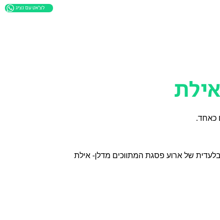
whatsapp
link
אילת
 כאחד.
1.1. "החברה – "חברת רוזטל מערכות ידע בע"מ" (ח.פ. 514733930) הינה הבעלים, המשווקת  והמפעילה היחידה והבלעדית של ארוע פסגת המתווכים מדלן- אילת 