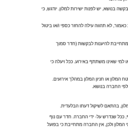
6.3.4 בקשות מיוחדות – החברה אינה מתחייבת לכניסה מוקדמת או יציאה מאוחרת מהחדר,  מכל סיבה שהיא. בכל בקשה בנושא, יש לפנות ישירות למלון. יודגש, כי 
6.4 האחריות לבדיקת המלון, לרבות מיקומו, מתקניו, בסיס האירוח וטיב המלון באחריות  המשתתף בלבד. אי שביעות כאמור, לא תהווה עילה להחזר כספי ו/או ביטול 
6.5 החברה תעשה כל שביכולתה על מנת להיענות לבקשות מיוחדות מטעם המשתתפים. יחד עם זאת, החברה אינה מתחייבת להיענות לבקשות (חדר סמוך 
6.6 תשומת ליבת המשתתפים, כי במהלך האירוע לא תתאפשר כניסה לשטח המלון למי שאינו אורח אשר לן במלון ו/או למי שאינו משתתף באירוע. ככל ויעלה כי 
6.7 חניה: לחברה אין כל אחריות לגבי החניה בשטחי המלונות ומחוצה להם. מרבית  המלונות לא מאפשרים חניה בשטח המלון או חניון המלון במהלך אירועים. 
פי החברה בנושא.  
6.8.2 חדר עם נוף לבריכה או שדרוגים נוספים– במלונות בהם ניתן לשדרג לחדר כאמור, השדרוג  כרוך בתשלום נוסף, ככל שנדרש על- ידי החברה. חדר עם נוף 
לבריכה אינו כולל בהכרח  מרפסת והחברה אינה מתחייבת לספק חדר עם מרפסת. שיבוץ החדרים מבוצע על-ידי בתי המלון ולכן, אין החברה מתחייבת כי בפועל 