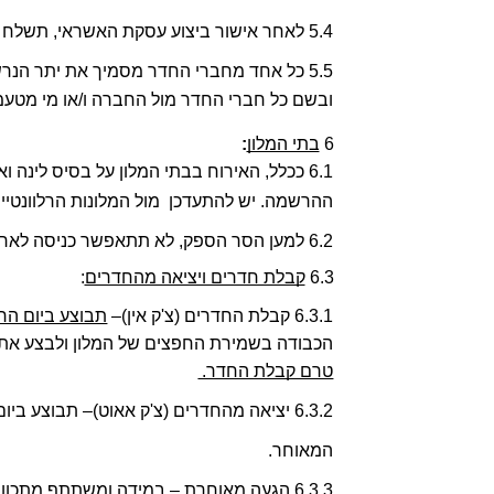
5.4 לאחר אישור ביצוע עסקת האשראי, תשלח לנרשם קבלה באמצעות דוא"ל.  
ובשם כל חברי החדר מול החברה ו/או מי מטעמ
6 
בתי המלון
:
ההרשמה. יש להתעדכן  מול המלונות הרלוונטיי
6.2 למען הסר הספק, לא תתאפשר כניסה לארוחות הבוקר במלונות למי שאינו אורח  המלון, לרבות משתתפים שרכשו צמיד השתתפות ללא לינה במלון. 
6.3 
קבלת חדרים ויציאה מהחדרים
: 
6.3.1 קבלת החדרים (צ'ק אין)– 
תבוצע ביום הראש
הכבודה בשמירת החפצים של המלון ולבצע את הצ'
טרם קבלת החדר. 
6.3.2 יציאה מהחדרים (צ'ק אאוט)– תבוצע ביום האחרון של האירוע 
המאוחר. 
6.3.3 הגעה מאוחרת – במידה ומשתתף מתכוון להגיע למלון ביום הקליטה לאחר השעה 18:00, עליו להודיע על כך למלון מראש. 