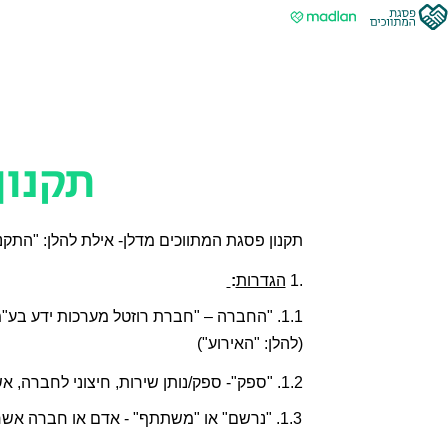
דלג לתוכן
דלג לסרגל הניווט
תקנון
תקנון פסגת המתווכים מדלן- אילת להלן: "התקנו
.1 
הגדרות
:
(להלן: "האירוע")
1.2. "ספק"- ספק/נותן שירות, חיצוני לחברה, אשר נותן ללקוחות החברה שירותים, באופן  ישיר או עקיף. 
1.3. "נרשם" או "משתתף" - אדם או חברה אשר נרשם לאירוע כדין והשלים תשלום מלא  בגין