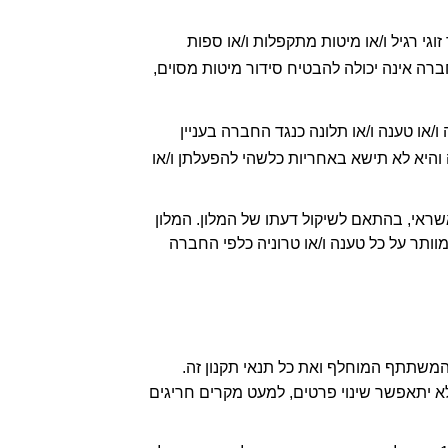
6.9.3 חדר לארבעה / חמישה / שישה אנשים – מדובר בחדר בו בתי מלון נוהגים להכניס שתיים או שלוש מיטות לחדר זוגי רגיל ו/או מיטות מתקפלות ו/או ספות 
נפתחות ו/או ספות רגילות ו/או קומתיים ו/או מזרנים. לא יתאפשר שינוי על סמך זה במיקום החדר או שינוי בהזמנה. החברה אינה יכולה להבטיח סידור מיטות מסוים, 
6.10 ידוע למשתתף כי טיב החדרים ושירותי המלון הינם באחריות המלונות בלבד. המשתתפים מוותרים על כל דרישה ו/או טענה ו/או תלונה כנגד החברה בעניין 
.למען הסר הספק, מערכות מיזוג האוויר (על כל חלקיהן), המקלחות ויתר מתקני המלון אינם נמצאות באחריות החברה והיא לא תישא באחריות כלשהי להפעלתן ו/או 
6.11 באחריות המשתתף לשמור על תקינות החדר ושלמותו. המלון רשאי לדרוש אשראי ביטחון ואף 'לסגור' מסגרת אשראי, בהתאם לשיקול דעתו של המלון. המלון 
רשאי לפנות לנרשם בדיעבד,  בדרישה לשיפוי בגין נזק שנגרם למלון בעקבות התנהלות ו/או רשלנות הנרשם. הנרשם מוותר על כל טענה ו/או טרוניה כלפי החברה 
7.2 בעת שינוי פרטי משתתף, המשתתף שנכנס (מחליף) נכנס בנעלי המשתתף המוחלף ומקבל עליו את התחייבויות המשתתף המוחלף ואת כל תנאי תקנון זה. 
בכפוף להסכמתה ושיקול דעתה בלעדי של החברה, לכל המאוחר עד 14 ימים טרם מועד תחילת האירוע; לאחר מכן, לא יתאפשר שינוי פרטים, למעט מקרים חריגים 