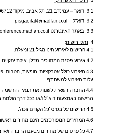
3. 
דרכי התקשרות
:
3.1. דואר – עמינדב 21, תל אביב, מיקוד 6706712 
3.2. דוא"ל – pisgaeilat@madlan.co.il
3.3. באתר האינטרנט conference.madlan.co.il
4. 
נהלי רישום
:
4.1 
הרישום לאירוע הינו מגיל 21 ומעלה. 
4.2 אירוע פסגת המתווכים מדלן- אילת יתקיים בין התאריכים 29/11/2026-1/12/2026.  
עלות האירוע למשתתף.  
הרישום באמצעות דוא"ל ו/או בכל דרך הולמת א
4.5 הרישום על בסיס 'כל הקודם זוכה'. 
4.6 המחירים המפורסמים הינם מחירים ראשוניים ועשויים להשתנות בהדרגה ככל שהאירוע קרב. 
4.7 כל פרסום של מחירים מטעם החברה ו/או מי מטעמה יחייב את החברה למשך 24 שעות ממועד