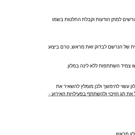
5.5 כל אחד מחברי החדר מסמיך את יתר הנרשמים שנרשמו עמו לאירוע, ובפרט אלה הרשומים עמו בחדר, להיות מורשים למתן הודעות וקבלת החלטות בשמו 
6.1 ככלל, האירוח בבתי המלון על בסיס לינה וארוחת בוקר, אלא אם פורסם אחרת על-ידי החברה. באחריותו הבלעדית של הנרשם לבדוק זאת מראש, טרם ביצוע 
. יודגש  כי הליך הצ'ק אין לכל המלון עשוי להימשך ולכן מומלץ להשאיר את 
ניתן לקבל את תג הזיכוי ולהשתתף בפעילויות האירוע - 