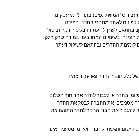
4.8 החברה רשאית לבטל השתתפותו של נרשם ו/או לבטל חדר, אם תהליך הרישום ו/או  התשלום לא הושלם במלואו (עבור כל המשתתפים) בתוך 3 ימי עסקים 
מיום פתיחת ההזמנה או ממועד שאחד מחברי החדר הודיע על ביטול ההזמנה שלו, וזאת תוך מתן הודעה בדוא"ל ו/או טלפונית לאחד מחברי החדר. במידה 
והמשתתף/ים לא ישלימו פרטי הרשמה ו/או תשלום של כל חברי החדר, החברה רשאית לבטל את החדר כולו ו/או חלקו, בהתאם לשיקול דעתה הבלעדי ודמי הביטול 
עבור משתתפים שבוטלו כאמור יהיו בהתאם למועד הביטול של החדר, כאילו המשתתף/ים פנו לחברה בבקשה לביטול הזמנה, בשינויים המחויבים. במידה שרק חלק 
מחברי החדר בוטלו, החברה רשאית להעביר את יתר חברי החדר לחדר קטן יותר באותו מלון ו/או למלון אחר, בהתאם לזמינות החדרים ובהתאם לשיקול דעתה 
5.1 הליך הרשמה לאירוע יושלם רק לאחר שליחת אישור הרשמה (קבלה) מטעם החברה ולאחר שיבוצע תשלום מלא של כלל חברי החדר ו/או עבור צמיד 
5.2 במידה ואחד (או יותר) מחברי החדר לא שילם את החלק שלו בחדר, חברי החדר אחרים  מתחייבים לשלם בגין מקומו בחדר או לעבור לחדר אחר תוך תשלום 
ההפרש או זיכוי בגין ההפרש.  במידה ויתר חברי החדר לא השלימו את התשלום כאמור בתוך 2 ימי עסקים, חברי החדר מסמכים  את החברה לבטל את החדר 
בכפוף לשיקול דעתה הבלעדי, בדמי ביטול נכון למועד הביטול, ויראו  במשתתפים כמי שבחרו לבטל במועד הרלוונטי או להעביר את חברי החדר לחדר התואם את 
5.3 החברה שומרת על מלוא זכויותיה, בהתאם למפורט בתקנון זה, גם לאחר מתן אישור  הרשמה. יובהר, כי מילוי טופס רישום והגשתו לחברה ו/או מי מטעמה אינו 