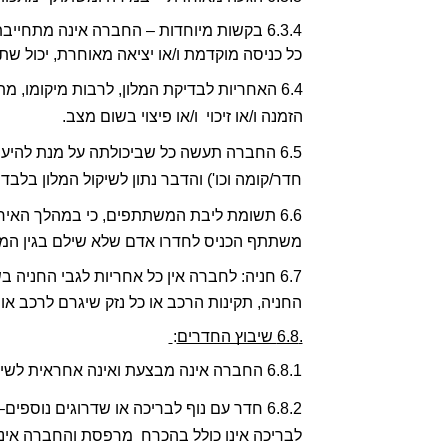
כל כניסה מוקדמת ו/או יציאה מאוחרת, יכול שת
הזמנה ו/או זיכוי  ו/או פיצוי בשום מצב. 
חדר/קומה וכו') והדבר נתון לשיקול המלון בלבד. 
משתתף הכניס לחדרו אדם שלא שילם בגין המלו
החניה, תקינות הרכב או כל נזק שיגרם לרכב א
.6.8 שיבוץ החדרים
:
6.8.1 החברה אינה מבצעת ואינה אחראית לשיבוץ החדרים בבית המלון, כך ששיבוץ החדרים נעשה בפועל על- ידי המלון, בהתאם לשיקול דעתו הבלעדית. 