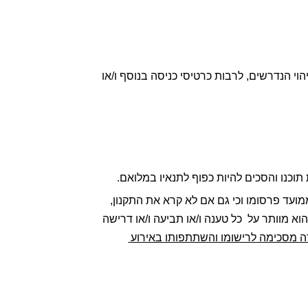
בכפוף ליתר אמצעי הזיהוי הנדרשים, לרבות כרטיסי כניסה בנוסף ו/או 
2.3. המשתתף מצהיר, כי החברה הסבה את תשומת ליבו לכך שניתן לעיין בתקנון באפשר באתר הכנס הייעודי החל ממועד פרסומו וכי גם אם לא קרא את התקנון, 
הוא נמנע מרצונו החופשי מלעשות כן  וכי אין בכך כדי להסיר מהמשתתף את הסכמתו להיות כפוף לתנאי תקנון זה וכי הוא מוותר על  כל טענה ו/או תביעה ו/או דרישה 
לולא הסכים להיות כפוף לתנאי תקנון זה, לא הייתה החברה מסכימה לרישומו והשתתפותו באירוע 